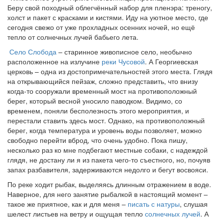
Беру свой походный облегчённый набор для пленэра: треногу,
холст и пакет с красками и кистями. Иду на уютное место, где
сегодня свежо от уже прохладных осенних ночей, но ещё
тепло от солнечных лучей бабьего лета.
Село Слобода
– старинное живописное село, необычно
расположенное на излучине
реки Чусовой
. А Георгиевская
церковь – одна из достопримечательностей этого места. Глядя
на открывающийся пейзаж, сложно представить, что внизу
когда-то сооружали временный мост на противоположный
берег, который весной уносило паводком. Видимо, со
временем, поняли бесполезность этого мероприятия, и
перестали ставить здесь мост. Однако, на противоположный
берег, когда температура и уровень воды позволяет, можно
свободно перейти вброд, что очень удобно. Пока пишу,
несколько раз ко мне подбегают местные собаки, с надеждой
глядя, не достану ли я из пакета чего-то съестного, но, почуяв
запах разбавителя, задерживаются недолго и бегут восвояси.
По реке ходит рыбак, выделяясь длинным отражением в воде.
Наверное, для него занятие рыбалкой в настоящий момент –
такое же приятное, как и для меня –
писать с натуры
, слушая
шелест листьев на ветру и ощущая тепло
солнечных лучей
. А