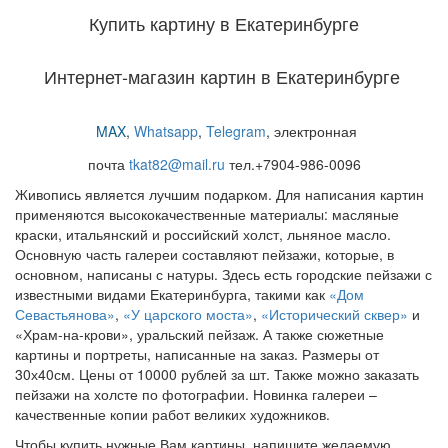
Купить картину в Екатеринбурге
Интернет-магазин картин в Екатеринбурге
MAX
,
Whatsapp
,
Telegram
,
электронная
почта
tkat82@mail.ru
тел.+7904-986-0096
Живопись является лучшим подарком.
Для написания картин
применяются высококачественные материалы: масляные
краски, итальянский и российский холст, льняное масло.
Основную часть галереи составляют пейзажи, которые, в
основном, написаны с натуры. Здесь есть городские пейзажи с
известными видами Екатеринбурга, такими как
«Дом
Севастьянова»
,
«У царского моста»
,
«Исторический сквер»
и
«Храм-на-крови», уральский пейзаж. А также сюжетные
картины и портреты, написанные на заказ.
Размеры от
30х40см. Цены от 10000 рублей за шт.
Также можно заказать
пейзажи на холсте по фотографии. Новинка галереи –
качественные копии работ великих художников.
Чтобы купить нужные Вам картины, напишите желаемую