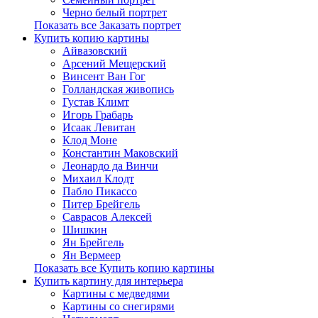
Черно белый портрет
Показать все Заказать портрет
Купить копию картины
Айвазовский
Арсений Мещерский
Винсент Ван Гог
Голландская живопись
Густав Климт
Игорь Грабарь
Исаак Левитан
Клод Моне
Константин Маковский
Леонардо да Винчи
Михаил Клодт
Пабло Пикассо
Питер Брейгель
Саврасов Алексей
Шишкин
Ян Брейгель
Ян Вермеер
Показать все Купить копию картины
Купить картину для интерьера
Картины с медведями
Картины со снегирями