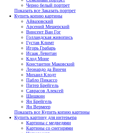
Черно белый портрет
Показать все Заказать портрет
Купить копию картины
Айвазовский
Арсений Мещерский
Винсент Ван Гог
Голландская живопись
Густав Климт
Игорь Грабарь
Исаак Левитан
Клод Моне
Константин Маковский
Леонардо да Винчи
Михаил Клодт
Пабло Пикассо
Питер Брейгель
Саврасов Алексей
Шишкин
Ян Брейгель
Ян Вермеер
Показать все Купить копию картины
Купить картину для интерьера
Картины с медведями
Картины со снегирями