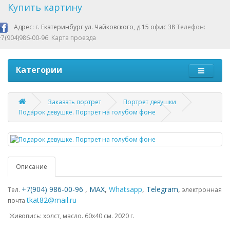
Купить картину
Адрес: г. Екатеринбург ул. Чайковского, д.15 офис 38
Телефон:
+7(904)986-00-96
Карта проезда
Категории
Заказать портрет
Портрет девушки
Подарок девушке. Портрет на голубом фоне
Описание
+7(904) 986-00-96
,
MAX
,
Whatsapp
,
Telegram
,
Тел.
электронная
tkat82@mail.ru
почта
Живопись: холст, масло. 60х40 см. 2020 г.