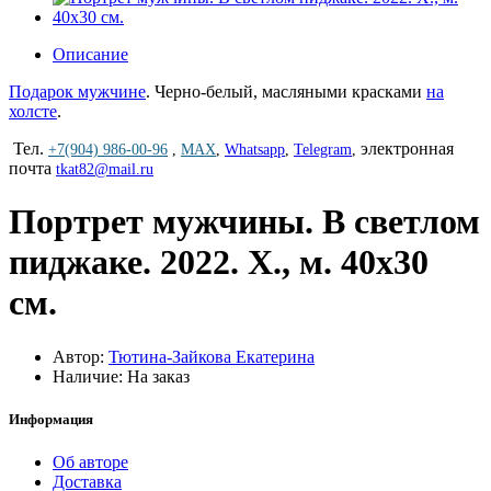
Описание
Подарок мужчине
. Черно-белый, масляными красками
на
холсте
.
Тел.
электронная
+7(904) 986-00-96
,
MAX
,
Whatsapp
,
Telegram
,
почта
tkat82@mail.ru
Портрет мужчины. В светлом
пиджаке. 2022. Х., м. 40х30
см.
Автор:
Тютина-Зайкова Екатерина
Наличие: На заказ
Информация
Об авторе
Доставка