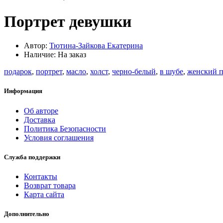
Портрет девушки
Автор:
Тютина-Зайкова Екатерина
Наличие: На заказ
подарок
,
портрет
,
масло
,
холст
,
черно-белый
,
в шубе
,
женский п
Информация
Об авторе
Доставка
Политика Безопасности
Условия соглашения
Служба поддержки
Контакты
Возврат товара
Карта сайта
Дополнительно