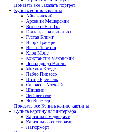
Показать все Заказать портрет
Купить копию картины
Айвазовский
Арсений Мещерский
Винсент Ван Гог
Голландская живопись
Густав Климт
Игорь Грабарь
Исаак Левитан
Клод Моне
Константин Маковский
Леонардо да Винчи
Михаил Клодт
Пабло Пикассо
Питер Брейгель
Саврасов Алексей
Шишкин
Ян Брейгель
Ян Вермеер
Показать все Купить копию картины
Купить картину для интерьера
Картины с медведями
Картины со снегирями
Натюрморт