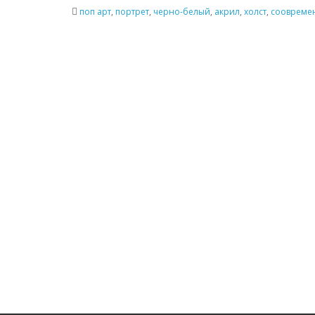
поп арт
,
портрет
,
черно-белый
,
акрил
,
холст
,
соовреме