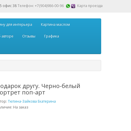
15 офис 38
Телефон: +7(904)986-00-96
Карта проезда
ину для интерьера
Картина маслом
 авторе
Отзывы
Графика
одарок другу. Черно-белый
ортрет поп-арт
тор:
Тютина-Зайкова Екатерина
личие: На заказ