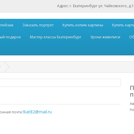
Адрес: г. Екатеринбург ул. Чайковского, д.
 пейзаж
Заказать портрет
Купить копию картины
Купить карт
ый подарок
Мастер классы Екатеринбург
Уроки живописи
Об
т
П
п
Ав
На
tkat82@mail.ru
ронная почта