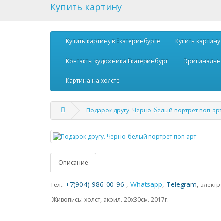
Купить картину
Купить картину в Екатеринбурге
Купить картину
Контакты художника Екатеринбург
Оригинальн
Картина на холсте
Подарок другу. Черно-белый портрет поп-ар
Описание
+7(904) 986-00-96
,
Whatsapp
,
Telegram
,
Тел.:
элект
Живопись: холст, акрил. 20х30см. 2017г.