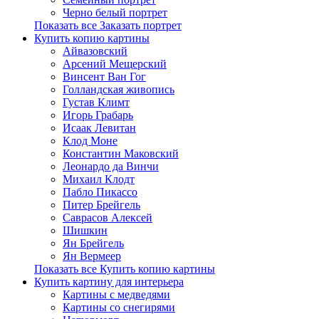
Черно белый портрет
Показать все Заказать портрет
Купить копию картины
Айвазовский
Арсений Мещерский
Винсент Ван Гог
Голландская живопись
Густав Климт
Игорь Грабарь
Исаак Левитан
Клод Моне
Константин Маковский
Леонардо да Винчи
Михаил Клодт
Пабло Пикассо
Питер Брейгель
Саврасов Алексей
Шишкин
Ян Брейгель
Ян Вермеер
Показать все Купить копию картины
Купить картину для интерьера
Картины с медведями
Картины со снегирями