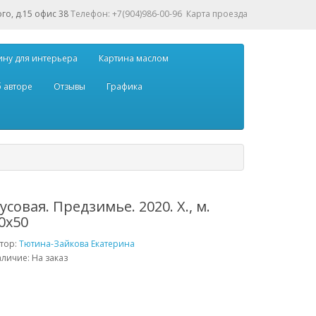
ого, д.15 офис 38
Телефон: +7(904)986-00-96
Карта проезда
ину для интерьера
Картина маслом
 авторе
Отзывы
Графика
усовая. Предзимье. 2020. Х., м.
0х50
тор:
Тютина-Зайкова Екатерина
личие: На заказ