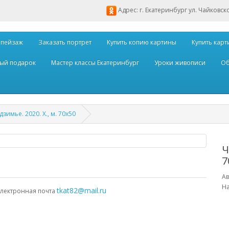
Адрес: г. Екатеринбург ул. Чайковск
 пейзаж
Заказать портрет
Купить копию картины
Купить карт
ый подарок
Мастер классы Екатеринбург
Уроки живописи
Об
зимье. 2020. Х., м. 70х50
Ч
7
Ав
На
tkat82@mail.ru
электронная почта