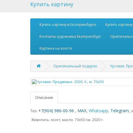
Купить картину
Купить картину в Екатеринбурге
Купить картину
Контакты художника Екатеринбург
Оригинальн
Картина на холсте
Оригинальный подарок
Чусовая. Пред
Описание
+7(904) 986-00-96
,
MAX
,
Whatsapp
,
Telegram
,
Тел.
Живопись: холст, масло. 70х50 см. 2020 г.