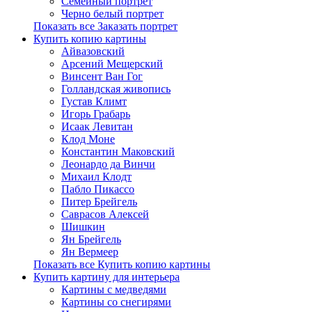
Семейный портрет
Черно белый портрет
Показать все Заказать портрет
Купить копию картины
Айвазовский
Арсений Мещерский
Винсент Ван Гог
Голландская живопись
Густав Климт
Игорь Грабарь
Исаак Левитан
Клод Моне
Константин Маковский
Леонардо да Винчи
Михаил Клодт
Пабло Пикассо
Питер Брейгель
Саврасов Алексей
Шишкин
Ян Брейгель
Ян Вермеер
Показать все Купить копию картины
Купить картину для интерьера
Картины с медведями
Картины со снегирями