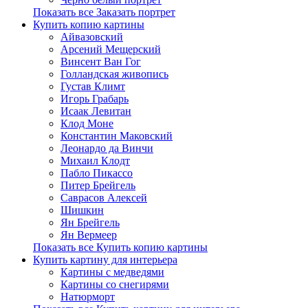
Показать все Заказать портрет
Купить копию картины
Айвазовский
Арсений Мещерский
Винсент Ван Гог
Голландская живопись
Густав Климт
Игорь Грабарь
Исаак Левитан
Клод Моне
Константин Маковский
Леонардо да Винчи
Михаил Клодт
Пабло Пикассо
Питер Брейгель
Саврасов Алексей
Шишкин
Ян Брейгель
Ян Вермеер
Показать все Купить копию картины
Купить картину для интерьера
Картины с медведями
Картины со снегирями
Натюрморт