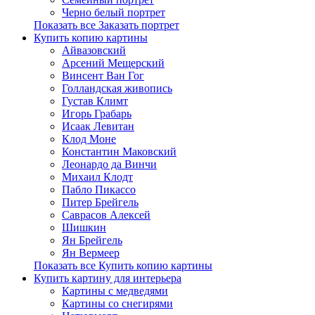
Черно белый портрет
Показать все Заказать портрет
Купить копию картины
Айвазовский
Арсений Мещерский
Винсент Ван Гог
Голландская живопись
Густав Климт
Игорь Грабарь
Исаак Левитан
Клод Моне
Константин Маковский
Леонардо да Винчи
Михаил Клодт
Пабло Пикассо
Питер Брейгель
Саврасов Алексей
Шишкин
Ян Брейгель
Ян Вермеер
Показать все Купить копию картины
Купить картину для интерьера
Картины с медведями
Картины со снегирями