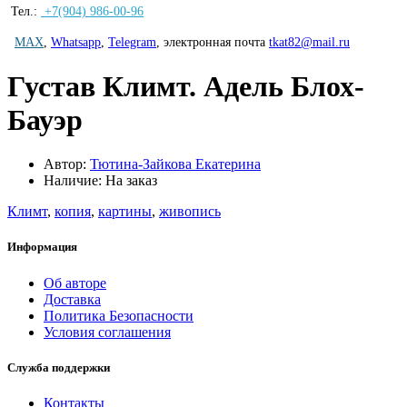
Тел.:
+7(904) 986-00-96
MAX
,
Whatsapp
,
Telegram
,
электронная почта
tkat82@mail.ru
Густав Климт. Адель Блох-
Бауэр
Автор:
Тютина-Зайкова Екатерина
Наличие: На заказ
Климт
,
копия
,
картины
,
живопись
Информация
Об авторе
Доставка
Политика Безопасности
Условия соглашения
Служба поддержки
Контакты