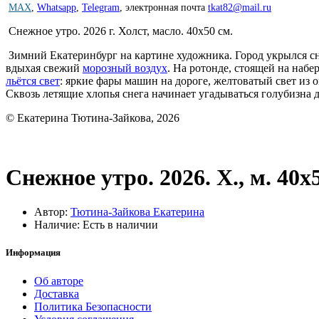
MAX
,
Whatsapp
,
Telegram
,
электронная почта
tkat82@mail.ru
Снежное утро. 2026 г. Холст, масло. 40х50 см.
Зимний Екатеринбург на картине художника. Город укрылся с
вдыхая свежий
морозный воздух
. На ротонде, стоящей на наб
льётся свет
: яркие фары машин на дороге, желтоватый свет из 
Сквозь летящие хлопья снега начинает угадываться голубизна 
© Екатерина Тютина-Зайкова, 2026
Снежное утро. 2026. Х., м. 40х
Автор:
Тютина-Зайкова Екатерина
Наличие: Есть в наличии
Информация
Об авторе
Доставка
Политика Безопасности