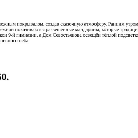
нежным покрывалом, создав сказочную атмосферу. Ранним утро
ережной покачиваются развешенные мандарины, которые традицио
окон 9-й гимназии, а Дом Севостьянова освещён тёплой подсветк
дневного неба.
50.