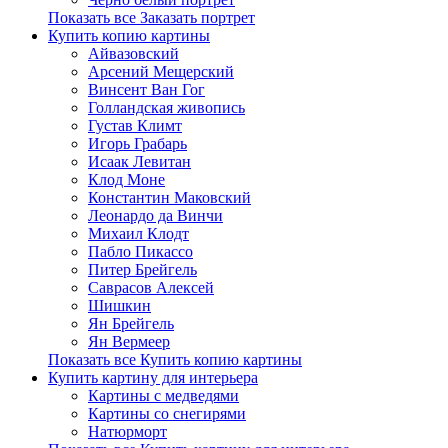
Показать все Заказать портрет
Купить копию картины
Айвазовский
Арсений Мещерский
Винсент Ван Гог
Голландская живопись
Густав Климт
Игорь Грабарь
Исаак Левитан
Клод Моне
Константин Маковский
Леонардо да Винчи
Михаил Клодт
Пабло Пикассо
Питер Брейгель
Саврасов Алексей
Шишкин
Ян Брейгель
Ян Вермеер
Показать все Купить копию картины
Купить картину для интерьера
Картины с медведями
Картины со снегирями
Натюрморт