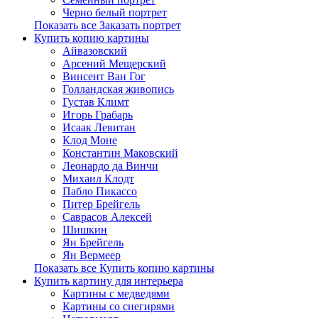
Черно белый портрет
Показать все Заказать портрет
Купить копию картины
Айвазовский
Арсений Мещерский
Винсент Ван Гог
Голландская живопись
Густав Климт
Игорь Грабарь
Исаак Левитан
Клод Моне
Константин Маковский
Леонардо да Винчи
Михаил Клодт
Пабло Пикассо
Питер Брейгель
Саврасов Алексей
Шишкин
Ян Брейгель
Ян Вермеер
Показать все Купить копию картины
Купить картину для интерьера
Картины с медведями
Картины со снегирями