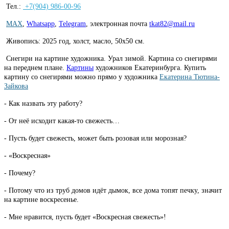
Тел.:
+7(904) 986-00-96
MAX
,
Whatsapp
,
Telegram
,
электронная почта
tkat82@mail.ru
Живопись: 2025 год, холст, масло, 50х50 см.
Снегири на картине художника.
Урал зимой. Картина со снегирями
на переднем плане.
Картины
художников Екатеринбурга. Купить
картину со снегирями можно прямо у художника
Екатерина Тютина-
Зайкова
- Как назвать эту работу?
- От неё исходит какая-то свежесть…
- Пусть будет свежесть, может быть розовая или морозная?
- «Воскресная»
- Почему?
- Потому что из труб домов идёт дымок, все дома топят печку, значит
на картине воскресенье.
- Мне нравится, пусть будет «Воскресная свежесть»!