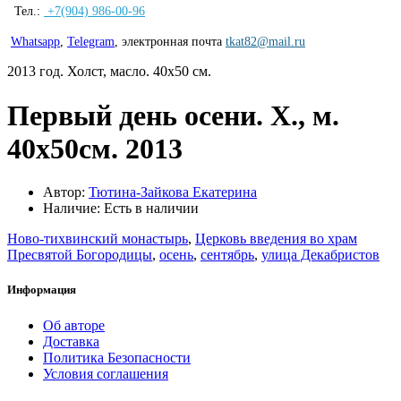
Тел.:
+7(904) 986-00-96
Whatsapp
,
Telegram
,
электронная почта
tkat82@mail.ru
2013 год. Холст, масло. 40х50 см.
Первый день осени. Х., м.
40х50см. 2013
Автор:
Тютина-Зайкова Екатерина
Наличие: Есть в наличии
Ново-тихвинский монастырь
,
Церковь введения во храм
Пресвятой Богородицы
,
осень
,
сентябрь
,
улица Декабристов
Информация
Об авторе
Доставка
Политика Безопасности
Условия соглашения