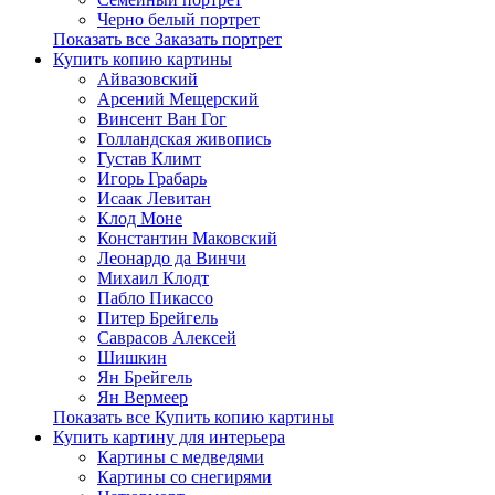
Черно белый портрет
Показать все Заказать портрет
Купить копию картины
Айвазовский
Арсений Мещерский
Винсент Ван Гог
Голландская живопись
Густав Климт
Игорь Грабарь
Исаак Левитан
Клод Моне
Константин Маковский
Леонардо да Винчи
Михаил Клодт
Пабло Пикассо
Питер Брейгель
Саврасов Алексей
Шишкин
Ян Брейгель
Ян Вермеер
Показать все Купить копию картины
Купить картину для интерьера
Картины с медведями
Картины со снегирями