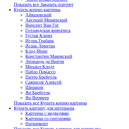
Показать все Заказать портрет
Купить копию картины
Айвазовский
Арсений Мещерский
Винсент Ван Гог
Голландская живопись
Густав Климт
Игорь Грабарь
Исаак Левитан
Клод Моне
Константин Маковский
Леонардо да Винчи
Михаил Клодт
Пабло Пикассо
Питер Брейгель
Саврасов Алексей
Шишкин
Ян Брейгель
Ян Вермеер
Показать все Купить копию картины
Купить картину для интерьера
Картины с медведями
Картины со снегирями
Натюрморт
Показать все Купить картину для интерьера