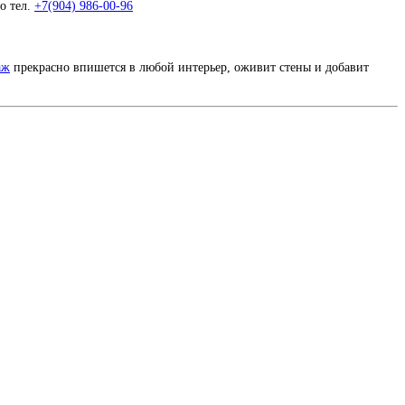
по
тел.
+7(904) 986-00-96
аж
прекрасно впишется в любой интерьер, оживит стены и добавит