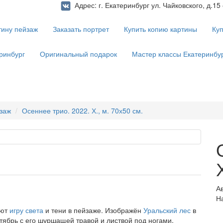
Адрес: г. Екатеринбург ул. Чайковского, д.15
тину пейзаж
Заказать портрет
Купить копию картины
Куп
ринбург
Оригинальный подарок
Мастер классы Екатеринбу
йзаж
Осеннее трио. 2022. Х., м. 70х50 см.
А
Н
ают
игру света
и тени в пейзаже. Изображён
Уральский лес
в
ктябрь с его шуршащей травой и листвой под ногами.