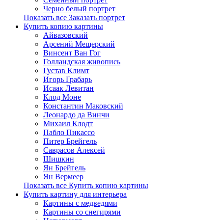
Черно белый портрет
Показать все Заказать портрет
Купить копию картины
Айвазовский
Арсений Мещерский
Винсент Ван Гог
Голландская живопись
Густав Климт
Игорь Грабарь
Исаак Левитан
Клод Моне
Константин Маковский
Леонардо да Винчи
Михаил Клодт
Пабло Пикассо
Питер Брейгель
Саврасов Алексей
Шишкин
Ян Брейгель
Ян Вермеер
Показать все Купить копию картины
Купить картину для интерьера
Картины с медведями
Картины со снегирями