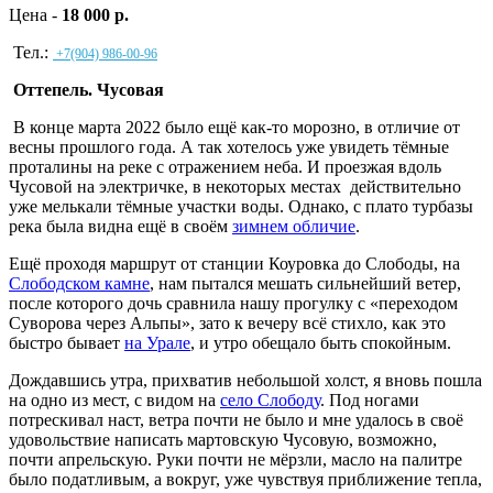
Цена -
18 000 р.
Тел.:
+7(904) 986-00-96
Оттепель. Чусовая
В конце марта 2022 было ещё как-то морозно, в отличие от
весны прошлого года. А так хотелось уже увидеть тёмные
проталины на реке с отражением неба. И проезжая вдоль
Чусовой на электричке, в некоторых местах действительно
уже мелькали тёмные участки воды. Однако, с плато турбазы
река была видна ещё в своём
зимнем обличие
.
Ещё проходя маршрут от станции Коуровка до Слободы, на
Слободском камне
, нам пытался мешать сильнейший ветер,
после которого дочь сравнила нашу прогулку с «переходом
Суворова через Альпы», зато к вечеру всё стихло, как это
быстро бывает
на Урале
, и утро обещало быть спокойным.
Дождавшись утра, прихватив небольшой холст, я вновь пошла
на одно из мест, с видом на
село Слободу
. Под ногами
потрескивал наст, ветра почти не было и мне удалось в своё
удовольствие написать мартовскую Чусовую, возможно,
почти апрельскую. Руки почти не мёрзли, масло на палитре
было податливым, а вокруг, уже чувствуя приближение тепла,