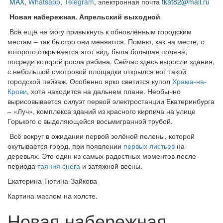
MAX
,
Whatsapp
,
Telegram
,
электронная почта
tkat82@mail.ru
Новая набережная. Апрельский выходной
Всё ещё не могу привыкнуть к обновлённым городским
местам – так быстро они меняются. Помню, как на месте, с
которого открывается этот вид, была большая поляна,
посреди которой росла рябина. Сейчас здесь выросли здания,
с небольшой смотровой площадки открылся вот такой
городской пейзаж. Особенно ярко светится купол
Храма-на-
Крови
, хотя находится на дальнем плане. Необычно
вырисовывается силуэт первой электростанции Екатеринбурга
– «Луч», комплекса зданий из красного кирпича на улице
Горького с выделяющейся восьмигранной трубой.
Всё вокруг в ожидании первой зелёной пелены, которой
окутывается город, при появлении
первых листьев
на
деревьях. Это один из самых радостных моментов после
периода
таяния снега
и затяжной весны.
Екатерина Тютина-Зайкова
Картина маслом на холсте.
Новая набережная.