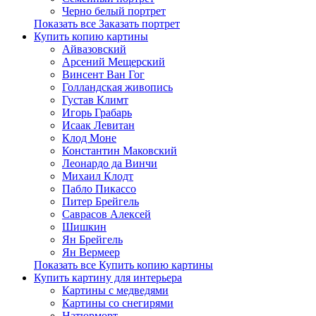
Черно белый портрет
Показать все Заказать портрет
Купить копию картины
Айвазовский
Арсений Мещерский
Винсент Ван Гог
Голландская живопись
Густав Климт
Игорь Грабарь
Исаак Левитан
Клод Моне
Константин Маковский
Леонардо да Винчи
Михаил Клодт
Пабло Пикассо
Питер Брейгель
Саврасов Алексей
Шишкин
Ян Брейгель
Ян Вермеер
Показать все Купить копию картины
Купить картину для интерьера
Картины с медведями
Картины со снегирями
Натюрморт