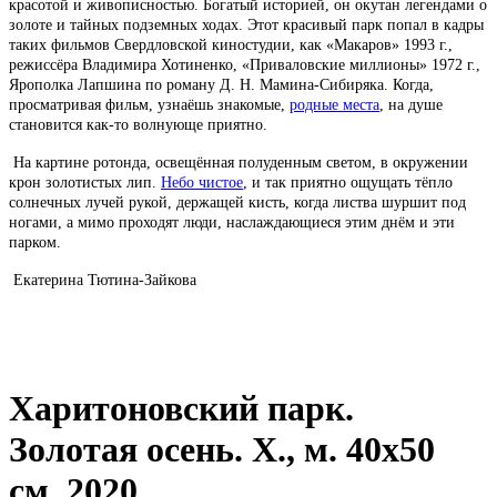
красотой и живописностью. Богатый историей, он окутан легендами о
золоте и тайных подземных ходах. Этот красивый парк попал в кадры
таких фильмов Свердловской киностудии, как «Макаров» 1993 г.,
режиссёра Владимира Хотиненко, «Приваловские миллионы» 1972 г.,
Ярополка Лапшина по роману Д. Н. Мамина-Сибиряка. Когда,
просматривая фильм, узнаёшь знакомые,
родные места
, на душе
становится как-то волнующе приятно.
На картине ротонда, освещённая полуденным светом, в окружении
крон золотистых лип.
Небо чистое
, и так приятно ощущать тёпло
солнечных лучей рукой, держащей кисть, когда листва шуршит под
ногами, а мимо проходят люди, наслаждающиеся этим днём и эти
парком.
Екатерина Тютина-Зайкова
Харитоновский парк.
Золотая осень. Х., м. 40х50
см. 2020