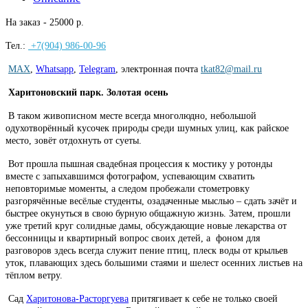
На заказ - 25000 р.
Тел.:
+7(904) 986-00-96
MAX
,
Whatsapp
,
Telegram
,
электронная почта
tkat82@mail.ru
Харитоновский парк. Золотая осень
В таком живописном месте всегда многолюдно, небольшой
одухотворённый кусочек природы среди шумных улиц, как райское
место, зовёт отдохнуть от суеты.
Вот прошла пышная свадебная процессия к мостику у ротонды
вместе с запыхавшимся фотографом, успевающим схватить
неповторимые моменты, а следом пробежали стометровку
разгорячённые весёлые студенты, озадаченные мыслью – сдать зачёт и
быстрее окунуться в свою бурную общажную жизнь. Затем, прошли
уже третий круг солидные дамы, обсуждающие новые лекарства от
бессонницы и квартирный вопрос своих детей, а фоном для
разговоров здесь всегда служит пение птиц, плеск воды от крыльев
уток, плавающих здесь большими стаями и шелест осенних листьев на
тёплом ветру.
Сад
Харитонова-Расторгуева
притягивает к себе не только своей