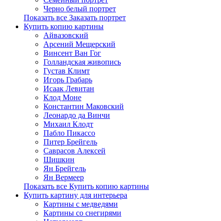
Черно белый портрет
Показать все Заказать портрет
Купить копию картины
Айвазовский
Арсений Мещерский
Винсент Ван Гог
Голландская живопись
Густав Климт
Игорь Грабарь
Исаак Левитан
Клод Моне
Константин Маковский
Леонардо да Винчи
Михаил Клодт
Пабло Пикассо
Питер Брейгель
Саврасов Алексей
Шишкин
Ян Брейгель
Ян Вермеер
Показать все Купить копию картины
Купить картину для интерьера
Картины с медведями
Картины со снегирями