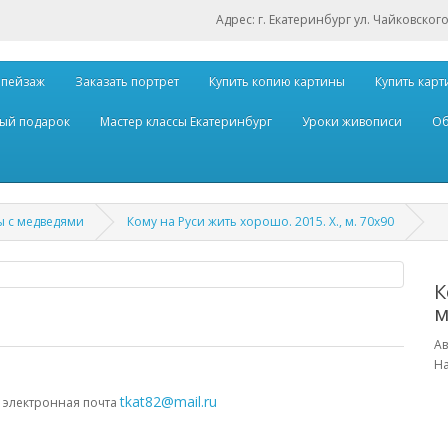
Адрес: г. Екатеринбург ул. Чайковского
 пейзаж
Заказать портрет
Купить копию картины
Купить карт
ый подарок
Мастер классы Екатеринбург
Уроки живописи
Об
ы с медведями
Кому на Руси жить хорошо. 2015. Х., м. 70х90
К
м
Ав
На
,
tkat82@mail.ru
электронная почта