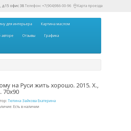
, д.15 офис 38
Телефон: +7(904)986-00-96
Карта проезда
ину для интерьера
Картина маслом
 авторе
Отзывы
Графика
ому на Руси жить хорошо. 2015. Х.,
. 70х90
тор:
Тютина-Зайкова Екатерина
личие: Есть в наличии