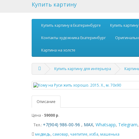
Купить картину
Купить картину в Екатеринбурге
Купить картину
Контакты художника Екатеринбург
Оригинальн
Картина на холсте
Купить картину для интерьера
Картин
Описание
Цена -
59000 р
.
+7(904) 986-00-96
,
MAX
,
Whatsapp
,
Telegram
Тел.:
медведь
,
самовар
,
чаепитие
,
изба
,
машенька