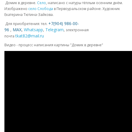
Домик в деревне.
Село
, написано с натуры тёплым осенним днём.
Изображено
село Слобода
в Первоуральском районе. Художник
Екатерина Тютина-Зайкова.
+7(904) 986-00-
Для приобретения: тел.
96
,
MAX
,
Whatsapp
,
Telegram
,
электронная
tkat82@mail.ru
почта
Видео - процесс написания картины "Домик в деревне"