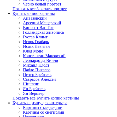
Черно белый портрет
Показать все Заказать портрет
Купить копию картины
Айвазовский
Арсений Мещерский
Винсент Ван Гог
Голландская живопись
Густав Климт
Игорь Грабарь
Исаак Левитан
Клод Моне
Константин Маковский
Леонардо да Винчи
Михаил Клодт
Пабло Пикассо
Питер Брейгель
Саврасов Алексей
Шишкин
Ян Брейгель
Ян Вермеер
Показать все Купить копию картины
Купить картину для интерьера
Картины с медведями
Картины со снегирями
Натюрморт