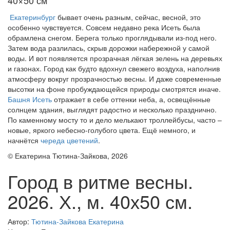
40×50 см
Екатеринбург
бывает очень разным, сейчас, весной, это
особенно чувствуется. Совсем недавно река Исеть была
обрамлена снегом. Берега только проглядывали из-под него.
Затем вода разлилась, скрыв дорожки набережной у самой
воды. И вот появляется прозрачная лёгкая зелень на деревьях
и газонах. Город как будто вдохнул свежего воздуха, наполнив
атмосферу вокруг прозрачностью весны. И даже современные
высотки на фоне пробуждающейся природы смотрятся иначе.
Башня Исеть
отражает в себе оттенки неба, а, освещённые
солнцем здания, выглядят радостно и несколько празднично.
По каменному мосту то и дело мелькают троллейбусы, часто –
новые, яркого небесно-голубого цвета. Ещё немного, и
начнётся
череда цветений
.
© Екатерина Тютина-Зайкова, 2026
Город в ритме весны.
2026. Х., м. 40х50 см.
Автор:
Тютина-Зайкова Екатерина