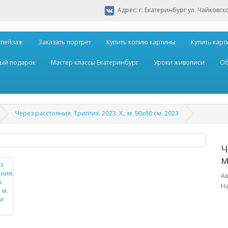
Адрес: г. Екатеринбург ул. Чайковск
 пейзаж
Заказать портрет
Купить копию картины
Купить карт
ый подарок
Мастер классы Екатеринбург
Уроки живописи
Об
Через расстояния. Триптих. 2023. Х., м. 90х60 см. 2023
Ч
м
Ав
На