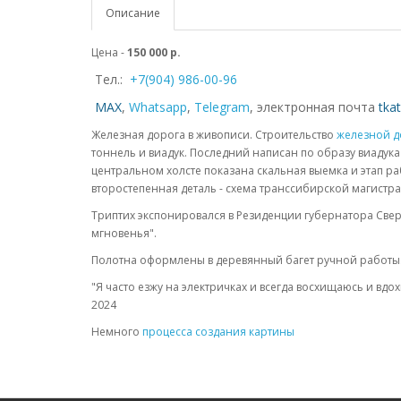
Описание
Цена -
150 000 р.
Тел.:
+7(904) 986-00-96
MAX
,
Whatsapp
,
Telegram
,
электронная почта
tka
Железная дорога в живописи. Строительство
железной д
тоннель и виадук. Последний написан по образу виадук
центральном холсте показана скальная выемка и этап р
второстепенная деталь - схема транссибирской магистр
Триптих экспонировался в Резиденции губернатора Свер
мгновенья".
Полотна оформлены в деревянный багет ручной работы
"Я часто езжу на электричках и всегда восхищаюсь и в
2024
Немного
процесса создания картины