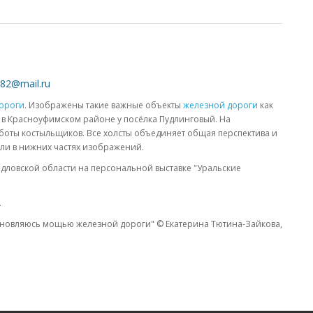
t82@mail.ru
ороги
. Изображены такие важные объекты
железной дороги
как
а в Красноуфимском районе у посёлка Пудлинговый. На
аботы костыльщиков. Все холсты объединяет общая перспектива и
али в нижних частях изображений.
дловской области на персональной выставке "Уральские
.
дохновляюсь мощью железной дороги" © Екатерина Тютина-Зайкова,