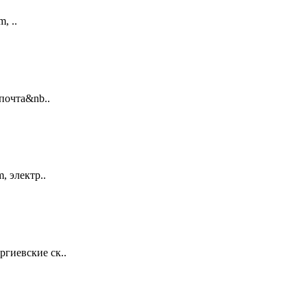
, ..
 почта&nb..
, электр..
ргиевские ск..