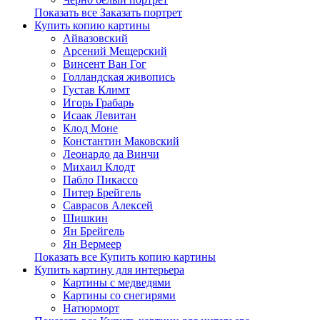
Показать все Заказать портрет
Купить копию картины
Айвазовский
Арсений Мещерский
Винсент Ван Гог
Голландская живопись
Густав Климт
Игорь Грабарь
Исаак Левитан
Клод Моне
Константин Маковский
Леонардо да Винчи
Михаил Клодт
Пабло Пикассо
Питер Брейгель
Саврасов Алексей
Шишкин
Ян Брейгель
Ян Вермеер
Показать все Купить копию картины
Купить картину для интерьера
Картины с медведями
Картины со снегирями
Натюрморт