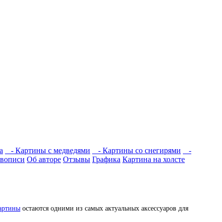
а
- Картины с медведями
- Картины со снегирями
-
вописи
Об авторе
Отзывы
Графика
Картина на холсте
артины
остаются одними из самых актуальных аксессуаров для