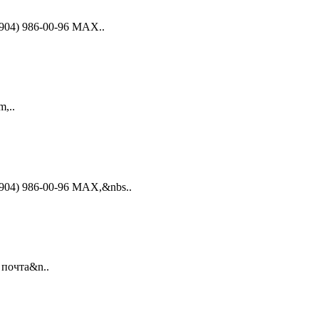
(904) 986-00-96 MAX..
m,..
(904) 986-00-96 MAX,&nbs..
 почта&n..