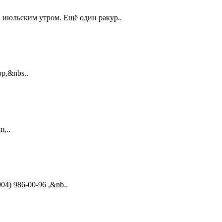
 июльским утром. Ещё один ракур..
pp,&nbs..
m,..
04) 986-00-96 ,&nb..