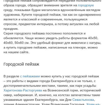
Городской пейзаж сопровождается передачей положительного
образа города, обращает внимание зрителя на
городскую
среду, показывая будни мегаполиса вдохновлённым взглядом
художника. Купите городской пейзаж, так как он одновременно
является и классикой и современным, пользующимся
спросом, предметом интерьера, а потому актуален на любой
праздник.
Серия городского пейзажа постоянно пополняется и
обновляется. Чаще можно увидеть работы форматом 40х50,
40х60, 50х60 см. Это удобный формат для живописи с натуры,
а купить городские пейзажи,
написанные на пленэре, можно
на нашем сайте.
Городской пейзаж
В разделе
с пейзажами
можно купить
у нас
городской
пейзаж
– это работы с видами города Екатеринбурга и не только, с
достопримечательными местами, такими, как парк усадьбы
Харитонова-Расторгуева
на Вознесенской горке, исторический
сквер, набережная. И, конечно, на холстах запечатлены такие
узнаваемые здания Екатеринбурга, как Дом
Севастьянова
,
здание Администрации, Храм Вознесения Господня,
Храм-на-