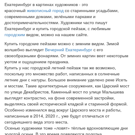
Екатеринбург в картинах художников - это
красочный
живописный город
со старинными усадьбами,
современными домами, зелёными парками и
достопримечательностями.
Художники часто пишут
Екатеринбург и купить городской пейзаж, с любимым
городским
видом, можно на нашем сайте.
Купить городские пейзажи можно с зимним видом. Зимой
волшебно выглядит
Вечерний Екатеринбург
с его
своеобразными фонарями. От зимних картин веет некоторым
уютом и ощущением праздника.
Купить у нас городской летний пейзаж так же возможно,
поскольку это множество работ, написанных в солнечные
летние дни с натуры. Большое внимание уделено реке Исеть
и мостам. Такие архитектурные сооружения, как Царский мост
по улице Декабристов, Каменный мост по улице Малышева
выглядят контрастно, на фоне современной застройки,
выделяясь своей исторической кладкой и старинной формой.
Особенно изменился вид вокруг Царского моста и работы,
написанные в 2014, 2020 г., уже будут отличаться от
сегодняшнего вида этого места.
Осенью художники тоже «ловят» тёплые вдохновляющие дни
золотой осени. В это время появляются полотна,