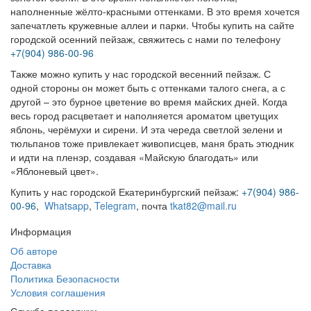
наполненные жёлто-красными оттенками. В это время хочется
запечатлеть кружевные аллеи и парки.
Чтобы купить на сайте
городской осенний пейзаж, свяжитесь с нами по телефону
+7(904) 986-00-96
Также можно купить у нас городской весенний пейзаж. С
одной стороны он может быть с оттенками талого снега, а с
другой – это бурное цветение во время майских дней. Когда
весь город расцветает и наполняется ароматом цветущих
яблонь, черёмухи и сирени. И эта череда светлой зелени и
тюльпанов тоже привлекает живописцев, маня брать этюдник
и идти на пленэр, создавая «Майскую благодать» или
«Яблоневый цвет».
Купить у нас городской Екатеринбургский пейзаж:
+7(904) 986-
00-96
,
Whatsapp
,
Telegram
,
почта
tkat82@mail.ru
Информация
Об авторе
Доставка
Политика Безопасности
Условия соглашения