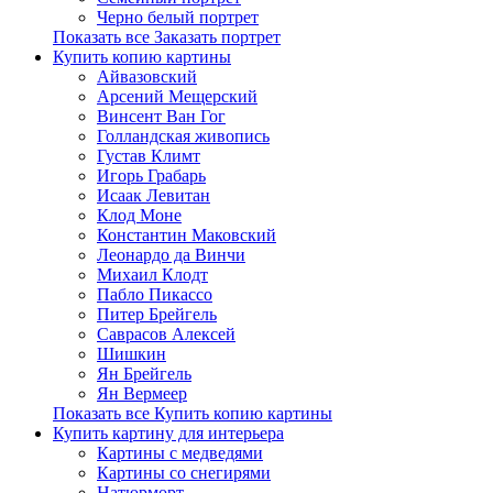
Черно белый портрет
Показать все Заказать портрет
Купить копию картины
Айвазовский
Арсений Мещерский
Винсент Ван Гог
Голландская живопись
Густав Климт
Игорь Грабарь
Исаак Левитан
Клод Моне
Константин Маковский
Леонардо да Винчи
Михаил Клодт
Пабло Пикассо
Питер Брейгель
Саврасов Алексей
Шишкин
Ян Брейгель
Ян Вермеер
Показать все Купить копию картины
Купить картину для интерьера
Картины с медведями
Картины со снегирями
Натюрморт