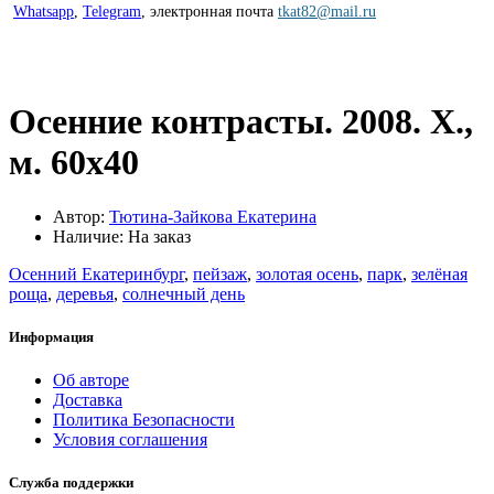
Whatsapp
,
Telegram
,
электронная почта
tkat82@mail.ru
Осенние контрасты. 2008. Х.,
м. 60х40
Автор:
Тютина-Зайкова Екатерина
Наличие: На заказ
Осенний Екатеринбург
,
пейзаж
,
золотая осень
,
парк
,
зелёная
роща
,
деревья
,
солнечный день
Информация
Об авторе
Доставка
Политика Безопасности
Условия соглашения
Служба поддержки